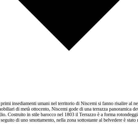
imi insediamenti umani nel territorio di Niscemi si fanno risalire al neoli
 nobiliari di metà ottocento, Niscemi gode di una terrazza panoramica 
lio. Costruito in stile barocco nel 1803 il Terrazzo è a forma rotondegg
a seguito di uno smottamento, nella zona sottostante al belvedere è stato 