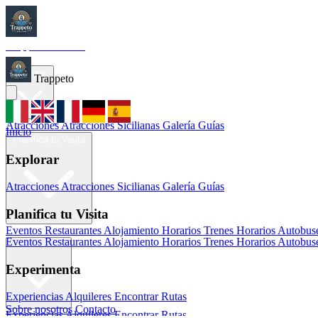
Trappeto
Tourism
Inicio
Explorar
Trappeto
Atracciones
Atracciones Sicilianas
Galería
Guías
Inicio
Planifica tu Visita
Explorar
Atracciones
Atracciones Sicilianas
Galería
Guías
Planifica tu Visita
Eventos
Restaurantes
Alojamiento
Horarios Trenes
Horarios Autobus
Eventos
Restaurantes
Alojamiento
Horarios Trenes
Horarios Autobus
Experimenta
Experimenta
Experiencias
Alquileres
Encontrar Rutas
Sobre nosotros
Contacto
Experiencias
Alquileres
Encontrar Rutas