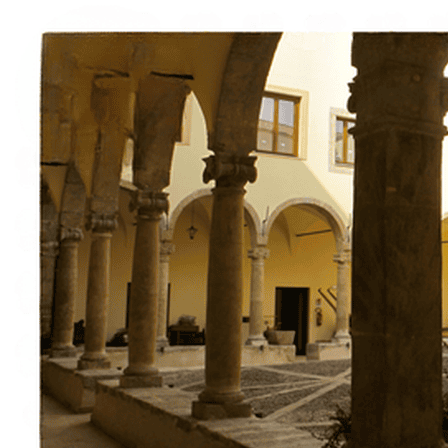
Sobre nosotros
Contacto
Italiano
English
Français
Deutsch
Español
Menu