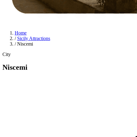
Home
/
Sicily Attractions
/
Niscemi
City
Niscemi