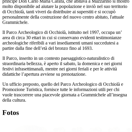
principe Don Carlo Maria Carafa, che abitava a Mazzarino si mostrò
molto disponibile ad aiutare la popolazione e inviò nel suo territorio
di Occhiolà, tanti viveri da distribuire ai superstiti e si occupò
personalmente della costruzione del nuovo centro abitato, l'attuale
Grammichele.
Il Parco Archeologico di Occhiolà, istituito nel 1997, occupa un’
area di circa 30 ettari in cui si conservano evidenti testimonianze
archeologiche riferibili a vari insediamenti umani succedutesi a
partire dalla fine dell’età del bronzo fino al 1693.
Il Parco, inserito in un contesto paesaggistico-naturalistico di
straordinaria bellezza, è aperto il sabato, la domenica e nei giorni
festivi infrasettimanali, mentre nei giorni feriali e per le attività
didattiche l’apertura avviene su prenotazione.
Un ufficio preposto, quello del Parco Archeologico di Occhiolà e
Promozione Turistica, fornisce tutte le informazioni utili per chi
vuole trascorrere una piacevole giornata a Grammichele all’insegna
della cultura.
Fotos