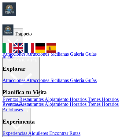
Trappeto
Tourism
Inicio
Explorar
Trappeto
Atracciones
Atracciones Sicilianas
Galería
Guías
Inicio
Planifica tu Visita
Explorar
Atracciones
Atracciones Sicilianas
Galería
Guías
Planifica tu Visita
Eventos
Restaurantes
Alojamiento
Horarios Trenes
Horarios
Eventos
Restaurantes
Alojamiento
Horarios Trenes
Horarios
Autobuses
Autobuses
Experimenta
Experimenta
Experiencias
Alquileres
Encontrar Rutas