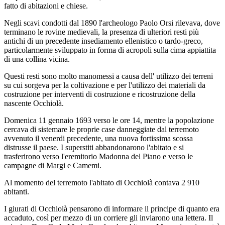
fatto di abitazioni e chiese.
Negli scavi condotti dal 1890 l'archeologo Paolo Orsi rilevava, dove
terminano le rovine medievali, la presenza di ulteriori resti più
antichi di un precedente insediamento ellenistico o tardo-greco,
particolarmente sviluppato in forma di acropoli sulla cima appiattita
di una collina vicina.
Questi resti sono molto manomessi a causa dell' utilizzo dei terreni
su cui sorgeva per la coltivazione e per l'utilizzo dei materiali da
costruzione per interventi di costruzione e ricostruzione della
nascente Occhiolà.
Domenica 11 gennaio 1693 verso le ore 14, mentre la popolazione
cercava di sistemare le proprie case danneggiate dal terremoto
avvenuto il venerdi precedente, una nuova fortissima scossa
distrusse il paese. I superstiti abbandonarono l'abitato e si
trasferirono verso l'eremitorio Madonna del Piano e verso le
campagne di Margi e Camemi.
Al momento del terremoto l'abitato di Occhiolà contava 2 910
abitanti.
I giurati di Occhiolà pensarono di informare il principe di quanto era
accaduto, così per mezzo di un corriere gli inviarono una lettera. Il