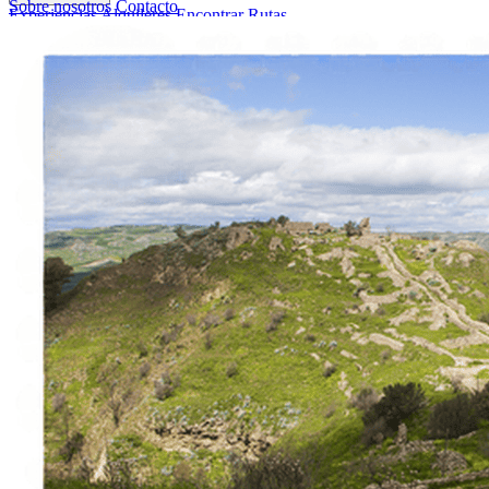
Sobre nosotros
Contacto
Experiencias
Alquileres
Encontrar Rutas
Sobre nosotros
Contacto
Italiano
English
Français
Deutsch
Español
Menu