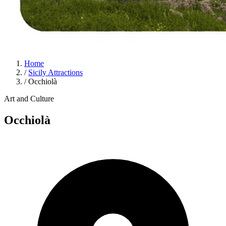
Home
/
Sicily Attractions
/
Occhiolà
Art and Culture
Occhiolà