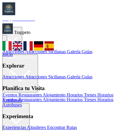
Trappeto
Tourism
Inicio
Explorar
Trappeto
Atracciones
Atracciones Sicilianas
Galería
Guías
Inicio
Planifica tu Visita
Explorar
Atracciones
Atracciones Sicilianas
Galería
Guías
Planifica tu Visita
Eventos
Restaurantes
Alojamiento
Horarios Trenes
Horarios
Eventos
Restaurantes
Alojamiento
Horarios Trenes
Horarios
Autobuses
Autobuses
Experimenta
Experimenta
Experiencias
Alquileres
Encontrar Rutas