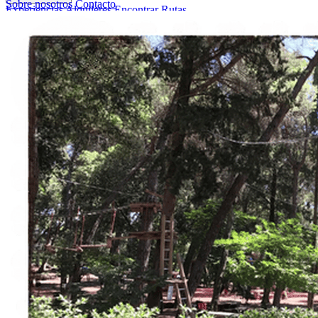
Sobre nosotros
Contacto
Experiencias
Alquileres
Encontrar Rutas
Sobre nosotros
Contacto
Italiano
English
Français
Deutsch
Español
Menu