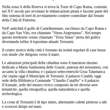
Nella zona A della Riserva si trova la Torre di Capo Rama, costruita
nel XV secolo per avvistare le imbarcazioni pirata e facente parte del
fitto sistema di torri di avvistamneto costiere controllate dal Senato
della Città di Palermo.
Nell' antichità il golfo di Castellammare, racchiuso da Capo Rama e
da Capo San Vito, era chiamato "Sinus Aegestanus". Nel tempo
questo territorrio venne chiamato "Terra Sinus" (terra del golfo)
diventando infine il toponimo attuale Terrasini.
Il centro storico della città è formato da isolati regolari di case basse
con strade che dirigono verso il mare.
Le attrazioni principali della cittadina sono il maestoso duomo
dedicato a Maria Santissima delle Grazie, patrona dei terrasinesi, con
accanto la villa cittadina; e i palazzi settecenteschi Grua Talamanca
che ospita oggi il Municipio di Terrasini, il palazzo Cataldi, oggi
sede della Biblioteca Comunale "Claudio Catalfio" e il palazzo
d'Aumale, sede del museo civico composto da tre diverse aree
tematiche, quella etnografica, quella naturalistica e quella
archeologica.
La costa di Terrasini è di tipo misto, alternando calette pietrose a alti
e scoscesi dirupi sul mare.