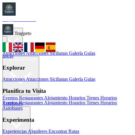
Trappeto
Tourism
Inicio
Explorar
Trappeto
Atracciones
Atracciones Sicilianas
Galería
Guías
Inicio
Planifica tu Visita
Explorar
Atracciones
Atracciones Sicilianas
Galería
Guías
Planifica tu Visita
Eventos
Restaurantes
Alojamiento
Horarios Trenes
Horarios
Eventos
Restaurantes
Alojamiento
Horarios Trenes
Horarios
Autobuses
Autobuses
Experimenta
Experimenta
Experiencias
Alquileres
Encontrar Rutas