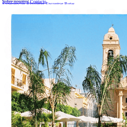
Sobre nosotros
Contacto
Experiencias
Alquileres
Encontrar Rutas
Sobre nosotros
Contacto
Italiano
English
Français
Deutsch
Español
Menu