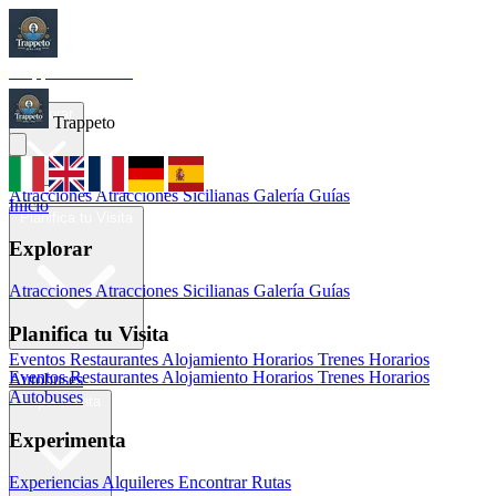
Trappeto
Tourism
Inicio
Explorar
Trappeto
Atracciones
Atracciones Sicilianas
Galería
Guías
Inicio
Planifica tu Visita
Explorar
Atracciones
Atracciones Sicilianas
Galería
Guías
Planifica tu Visita
Eventos
Restaurantes
Alojamiento
Horarios Trenes
Horarios
Eventos
Restaurantes
Alojamiento
Horarios Trenes
Horarios
Autobuses
Autobuses
Experimenta
Experimenta
Experiencias
Alquileres
Encontrar Rutas