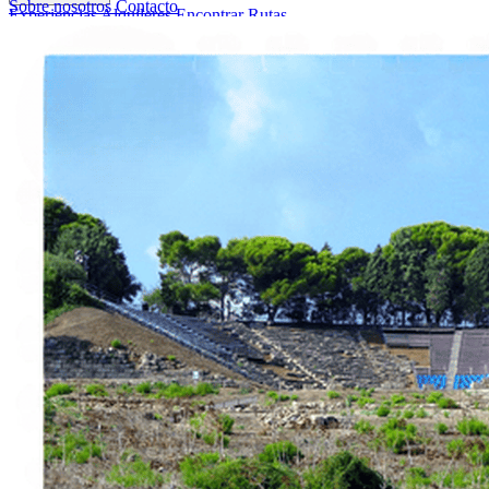
Sobre nosotros
Contacto
Experiencias
Alquileres
Encontrar Rutas
Sobre nosotros
Contacto
Italiano
English
Français
Deutsch
Español
Menu