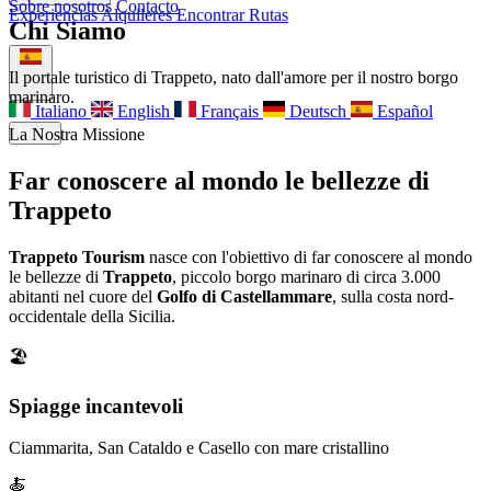
Sobre nosotros
Contacto
Experiencias
Alquileres
Encontrar Rutas
Chi Siamo
Sobre nosotros
Contacto
Il portale turistico di Trappeto, nato dall'amore per il nostro borgo
marinaro.
Italiano
English
Français
Deutsch
Español
Menu
La Nostra Missione
Far conoscere al mondo le bellezze di
Trappeto
Trappeto Tourism
nasce con l'obiettivo di far conoscere al mondo
le bellezze di
Trappeto
, piccolo borgo marinaro di circa 3.000
abitanti nel cuore del
Golfo di Castellammare
, sulla costa nord-
occidentale della Sicilia.
🏖️
Spiagge incantevoli
Ciammarita, San Cataldo e Casello con mare cristallino
🍝