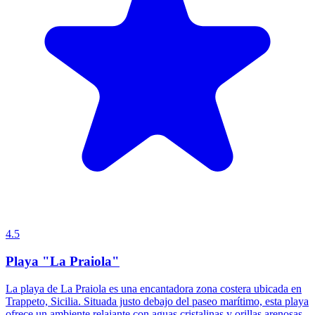
4.5
Playa "La Praiola"
La playa de La Praiola es una encantadora zona costera ubicada en
Trappeto, Sicilia. Situada justo debajo del paseo marítimo, esta playa
ofrece un ambiente relajante con aguas cristalinas y orillas arenosas.