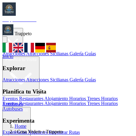
Trappeto
Tourism
Inicio
Explorar
Trappeto
Atracciones
Atracciones Sicilianas
Galería
Guías
Inicio
Planifica tu Visita
Explorar
Atracciones
Atracciones Sicilianas
Galería
Guías
Planifica tu Visita
Eventos
Restaurantes
Alojamiento
Horarios Trenes
Horarios
Eventos
Restaurantes
Alojamiento
Horarios Trenes
Horarios
Autobuses
Autobuses
Experimenta
Experimenta
Home
/
Cosa Vedere a Trappeto
Experiencias
Alquileres
Encontrar Rutas