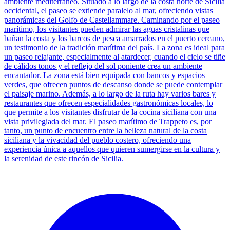
ambiente mediterráneo. Situado a lo largo de la costa norte de Sicilia
occidental, el paseo se extiende paralelo al mar, ofreciendo vistas
panorámicas del Golfo de Castellammare. Caminando por el paseo
marítimo, los visitantes pueden admirar las aguas cristalinas que
bañan la costa y los barcos de pesca amarrados en el puerto cercano,
un testimonio de la tradición marítima del país. La zona es ideal para
un paseo relajante, especialmente al atardecer, cuando el cielo se tiñe
de cálidos tonos y el reflejo del sol poniente crea un ambiente
encantador. La zona está bien equipada con bancos y espacios
verdes, que ofrecen puntos de descanso donde se puede contemplar
el paisaje marino. Además, a lo largo de la ruta hay varios bares y
restaurantes que ofrecen especialidades gastronómicas locales, lo
que permite a los visitantes disfrutar de la cocina siciliana con una
vista privilegiada del mar. El paseo marítimo de Trappeto es, por
tanto, un punto de encuentro entre la belleza natural de la costa
siciliana y la vivacidad del pueblo costero, ofreciendo una
experiencia única a aquellos que quieren sumergirse en la cultura y
la serenidad de este rincón de Sicilia.