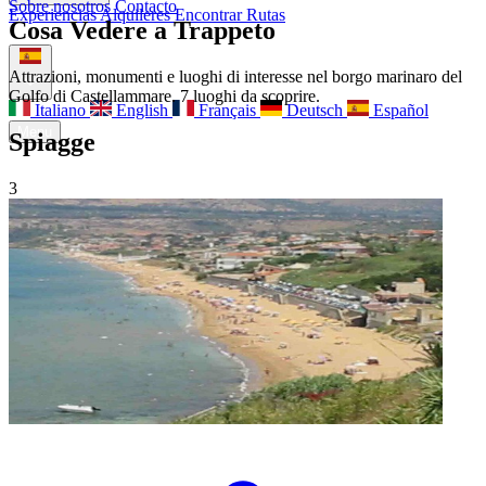
Sobre nosotros
Contacto
Experiencias
Alquileres
Encontrar Rutas
Cosa Vedere a Trappeto
Sobre nosotros
Contacto
Attrazioni, monumenti e luoghi di interesse nel borgo marinaro del
Golfo di Castellammare. 7 luoghi da scoprire.
Italiano
English
Français
Deutsch
Español
Menu
Spiagge
3