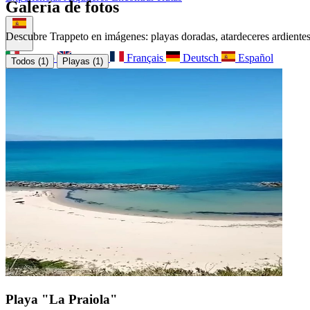
Galería de fotos
Sobre nosotros
Contacto
Descubre Trappeto en imágenes: playas doradas, atardeceres ardientes 
Italiano
English
Français
Deutsch
Español
Todos (1)
Playas (1)
Menu
Playa "La Praiola"