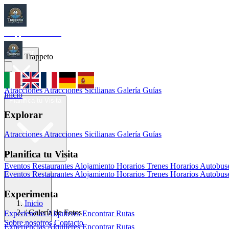
Trappeto
Tourism
Inicio
Explorar
Trappeto
Atracciones
Atracciones Sicilianas
Galería
Guías
Inicio
Planifica tu Visita
Explorar
Atracciones
Atracciones Sicilianas
Galería
Guías
Planifica tu Visita
Eventos
Restaurantes
Alojamiento
Horarios Trenes
Horarios Autobus
Eventos
Restaurantes
Alojamiento
Horarios Trenes
Horarios Autobus
Experimenta
Experimenta
Inicio
/
Galería de Fotos
Experiencias
Alquileres
Encontrar Rutas
Sobre nosotros
Contacto
Experiencias
Alquileres
Encontrar Rutas