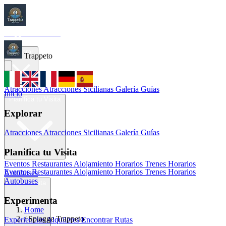
Trappeto
Tourism
Inicio
Explorar
Trappeto
Atracciones
Atracciones Sicilianas
Galería
Guías
Inicio
Planifica tu Visita
Explorar
Atracciones
Atracciones Sicilianas
Galería
Guías
Planifica tu Visita
Eventos
Restaurantes
Alojamiento
Horarios Trenes
Horarios
Eventos
Restaurantes
Alojamiento
Horarios Trenes
Horarios
Autobuses
Autobuses
Experimenta
Experimenta
Home
/
Spiagge Trappeto
Experiencias
Alquileres
Encontrar Rutas