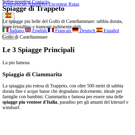
Sobre nosotros
Contacto
Experiencias
Alquileres
Encontrar Rutas
Spiagge di Trappeto
Sobre nosotros
Contacto
Le spiagge piu belle del Golfo di Castellammare: sabbia dorata,
mare cristallino e tramonti indimenticabili.
Italiano
English
Français
Deutsch
Español
Menu
Golfo di Castellammare
Le 3 Spiagge Principali
La piu famosa
Spiaggia di Ciammarita
La spiaggia piu estesa di Trappeto, con oltre 500 metri di sabbia
dorata fine e acque basse che degradano dolcemente, ideale per
famiglie con bambini. Ciammarita e famosa per essere una delle
spiagge piu ventose d'Italia
, paradiso per gli amanti del kitesurf e
windsurf.