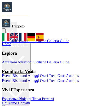
Trappeto
Tourism
Home
Esplora
Trappeto
Attrazioni
Attrazioni Siciliane
Galleria
Guide
Home
Pianifica la Visita
Esplora
Attrazioni
Attrazioni Siciliane
Galleria
Guide
Pianifica la Visita
Eventi
Ristoranti
Alloggi
Orari Treni
Orari Autobus
Eventi
Ristoranti
Alloggi
Orari Treni
Orari Autobus
Vivi l'Esperienza
Vivi l'Esperienza
Esperienze
Noleggi
Trova Percorsi
Chi siamo
Contatti