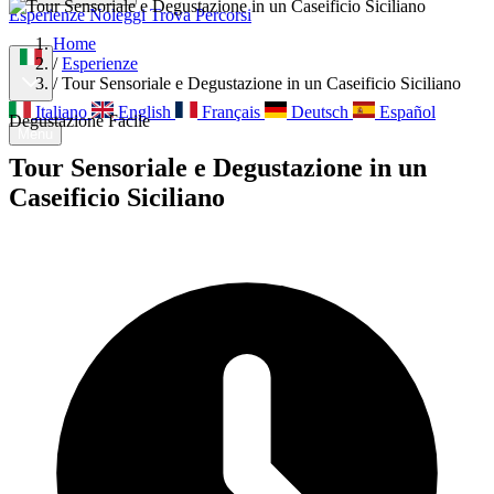
Esperienze
Noleggi
Trova Percorsi
Chi siamo
Contatti
Home
/
Esperienze
/
Tour Sensoriale e Degustazione in un Caseificio Siciliano
Italiano
English
Français
Deutsch
Español
Degustazione
Facile
Menu
Tour Sensoriale e Degustazione in un
Caseificio Siciliano