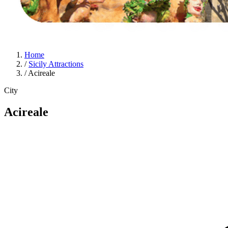
Home
/
Sicily Attractions
/
Acireale
City
Acireale