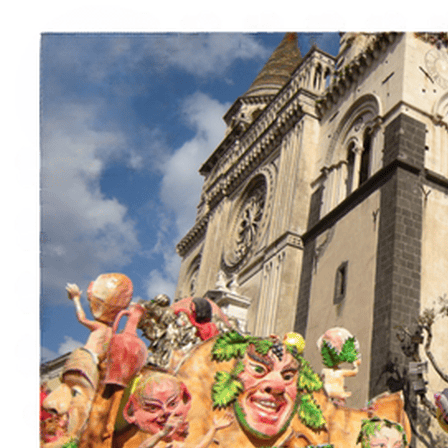
À propos
Contact
Italiano
English
Français
Deutsch
Español
Menu