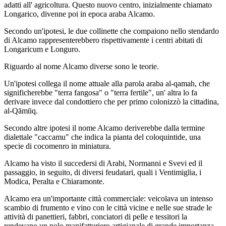
adatti all' agricoltura. Questo nuovo centro, inizialmente chiamato
Longarico, divenne poi in epoca araba Alcamo.
Secondo un'ipotesi, le due collinette che compaiono nello stendardo
di Alcamo rappresenterebbero rispettivamente i centri abitati di
Longaricum e Longuro.
Riguardo al nome Alcamo diverse sono le teorie.
Un'ipotesi collega il nome attuale alla parola araba al-qamah, che
significherebbe "terra fangosa" o "terra fertile", un' altra lo fa
derivare invece dal condottiero che per primo colonizzò la cittadina,
al-Qāmūq.
Secondo altre ipotesi il nome Alcamo deriverebbe dalla termine
dialettale "caccamu" che indica la pianta del coloquintide, una
specie di cocomenro in miniatura.
Alcamo ha visto il succedersi di Arabi, Normanni e Svevi ed il
passaggio, in seguito, di diversi feudatari, quali i Ventimiglia, i
Modica, Peralta e Chiaramonte.
Alcamo era un'importante città commerciale: veicolava un intenso
scambio di frumento e vino con le città vicine e nelle sue strade le
attività di panettieri, fabbri, conciatori di pelle e tessitori la
rendevano un polo manifatturiero artigianale di grande importanza.