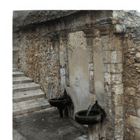
À propos
Contact
Italiano
English
Français
Deutsch
Español
Menu