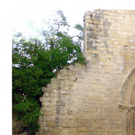
À propos
Contact
Italiano
English
Français
Deutsch
Español
Menu