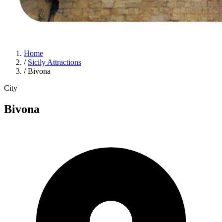
Home
/
Sicily Attractions
/
Bivona
City
Bivona