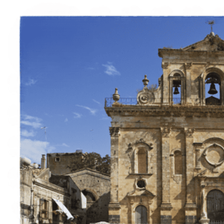
À propos
Contact
Italiano
English
Français
Deutsch
Español
Menu