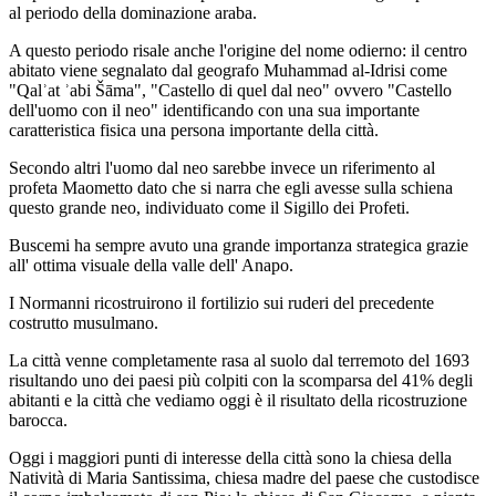
al periodo della dominazione araba.
A questo periodo risale anche l'origine del nome odierno: il centro
abitato viene segnalato dal geografo Muhammad al-Idrisi come
"Qalʾat ʾabi Šāma", "Castello di quel dal neo" ovvero "Castello
dell'uomo con il neo" identificando con una sua importante
caratteristica fisica una persona importante della città.
Secondo altri l'uomo dal neo sarebbe invece un riferimento al
profeta Maometto dato che si narra che egli avesse sulla schiena
questo grande neo, individuato come il Sigillo dei Profeti.
Buscemi ha sempre avuto una grande importanza strategica grazie
all' ottima visuale della valle dell' Anapo.
I Normanni ricostruirono il fortilizio sui ruderi del precedente
costrutto musulmano.
La città venne completamente rasa al suolo dal terremoto del 1693
risultando uno dei paesi più colpiti con la scomparsa del 41% degli
abitanti e la città che vediamo oggi è il risultato della ricostruzione
barocca.
Oggi i maggiori punti di interesse della città sono la chiesa della
Natività di Maria Santissima, chiesa madre del paese che custodisce