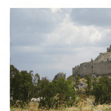
À propos
Contact
Italiano
English
Français
Deutsch
Español
Menu