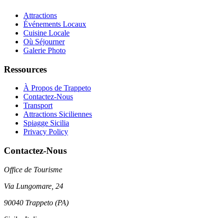
Attractions
Événements Locaux
Cuisine Locale
Où Séjourner
Galerie Photo
Ressources
À Propos de Trappeto
Contactez-Nous
Transport
Attractions Siciliennes
Spiagge Sicilia
Privacy Policy
Contactez-Nous
Office de Tourisme
Via Lungomare, 24
90040 Trappeto (PA)