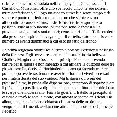
calcarea che s'innalza isolata nella campagna di Caltanissetta. Il
Castello di Mussomeli offre uno spettacolo unico: le sue possenti
mura conferiscono al luogo un aspetto surreale e senza tempo e da
sempre è punto di riferimento per coloro che si interessano
all’occulto, a causa dei fruscii, dei lamenti e dei sospiri che si
possono udire al suo interno. Numerose sono le ipotesi sulla
provenienza di questi strani rumori; certo non risulta difficile credere
alla presenza di spiriti che vagano per il castello, dato il consistente
numero di eventi drammatici a cui esso ha fatto da sfondo.
La prima leggenda attribuisce al ricco e potente Federico il possesso
della fortezza. Egli aveva tre sorelle dalla straordinaria bellezza:
Clotilde, Margherita e Costanza. Il principe Federico, dovendo
partire per la guerra e non sapendo a chi affidare la custodia delle tre
giovani sorelle, decise di rinchiuderle in camer,a facendo murare la
porta, dopo averle rassicurate e aver loro fornito i viveri necessari
per l’intera durata del suo viaggio. Ma la guerra durò più del
previsto.Le tre, in preda alla disperazione, cercarono di sopravvivere
il più a lungo possibile a digiuno, cercando addirittura di nutrirsi con
le scarpe che indossavano. Finita la guerra, il fratello si precipitò al
castello e trovò le sorelle morte, con ancora le scarpe tra i denti. Da
allora, in quella che viene chiamata la stanza delle tre donne,
vengono uditi lamenti, ovviamente attribuiti alle sorelle del principe
Federico.