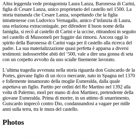
Altra leggenda vede protagonista Laura Lanza, Baronessa di Carini,
figlia di Cesare Lanza, unico proprietario del castello nel 1500. La
storia tramanda che Cesare Lanza, sospettando che la figlia
intrattenesse con Ludovico Vernagallo, amico d’infanzia di Laura,
una relaziona extraconiugale, per difendere il buon nome della
famiglia, si recò al castello di Carini e la uccise, ritirandosi in seguito
nel castello di Mussomeli per fuggire dai rimorsi. Ancora oggi lo
spirito della Baronessa di Carini vaga per il castello alla ricerca del
padre. La sua materializzazione quasi perfetta è apparsa a diversi
testimoni: indosserebbe abiti del ‘500, vale a dire una gonna di seta
con un corpetto avvolto da uno scialle finemente lavorato.
L’ultima tragedia avvenuta nella storia riguarda don Guiscardo de la
Portes, giovane figlio di un ricco mercante, nato in Spagna nel 1370
e follemente innamorato della moglie Esmeralda, dalla quale
aspettava un figlio. Partito per ordini del Re Martino nel 1392 alla
volta di Palermo, morì per mano di don Martinez, pretendente della
giovane Esmeralda. Prima di morire, in un attimo di smarrimento,
Guiscardo imprecò contro Dio, condannandosi a vagare per mille
anni sulla terra, tra le mura del castello.
Photos