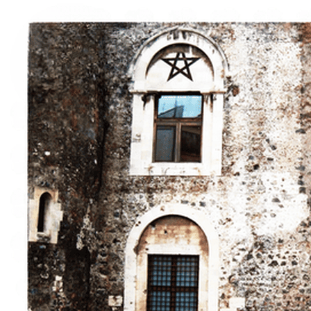
À propos
Contact
Italiano
English
Français
Deutsch
Español
Menu