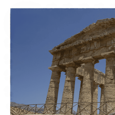
À propos
Contact
Italiano
English
Français
Deutsch
Español
Menu