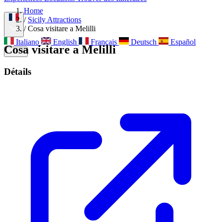
À propos
Contact
Home
/
Sicily Attractions
/
Cosa visitare a Melilli
Italiano
English
Français
Deutsch
Español
Cosa visitare a Melilli
Menu
Détails