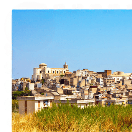
À propos
Contact
Italiano
English
Français
Deutsch
Español
Menu