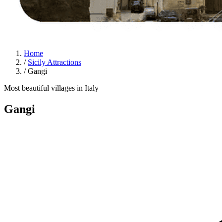
Home
/
Sicily Attractions
/
Gangi
Most beautiful villages in Italy
Gangi