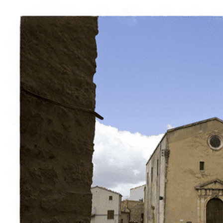
À propos
Contact
Italiano
English
Français
Deutsch
Español
Menu