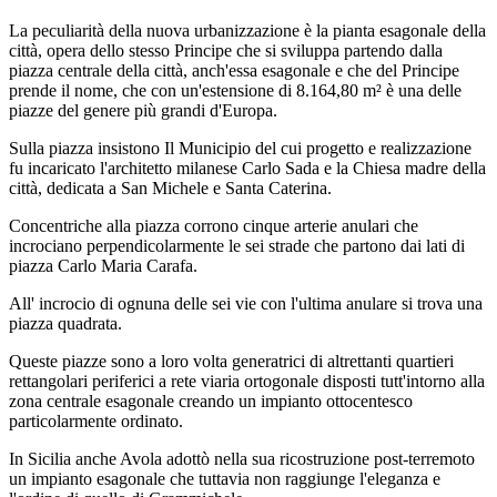
La peculiarità della nuova urbanizzazione è la pianta esagonale della
città, opera dello stesso Principe che si sviluppa partendo dalla
piazza centrale della città, anch'essa esagonale e che del Principe
prende il nome, che con un'estensione di 8.164,80 m² è una delle
piazze del genere più grandi d'Europa.
Sulla piazza insistono Il Municipio del cui progetto e realizzazione
fu incaricato l'architetto milanese Carlo Sada e la Chiesa madre della
città, dedicata a San Michele e Santa Caterina.
Concentriche alla piazza corrono cinque arterie anulari che
incrociano perpendicolarmente le sei strade che partono dai lati di
piazza Carlo Maria Carafa.
All' incrocio di ognuna delle sei vie con l'ultima anulare si trova una
piazza quadrata.
Queste piazze sono a loro volta generatrici di altrettanti quartieri
rettangolari periferici a rete viaria ortogonale disposti tutt'intorno alla
zona centrale esagonale creando un impianto ottocentesco
particolarmente ordinato.
In Sicilia anche Avola adottò nella sua ricostruzione post-terremoto
un impianto esagonale che tuttavia non raggiunge l'eleganza e