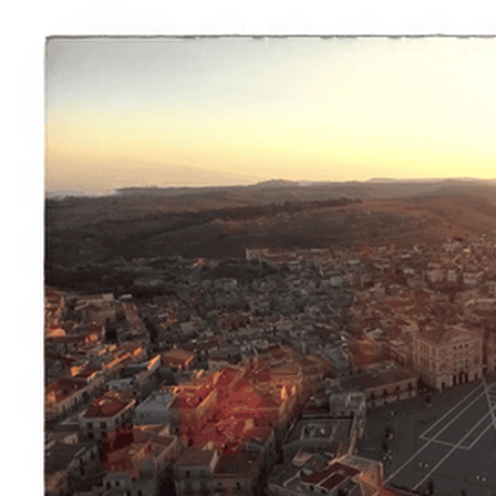
À propos
Contact
Italiano
English
Français
Deutsch
Español
Menu