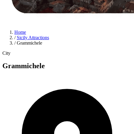
Home
/
Sicily Attractions
/
Grammichele
City
Grammichele