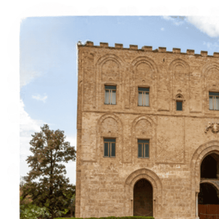
À propos
Contact
Italiano
English
Français
Deutsch
Español
Menu