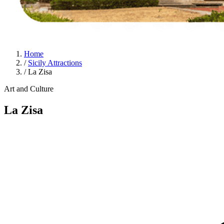
Home
/
Sicily Attractions
/
La Zisa
Art and Culture
La Zisa