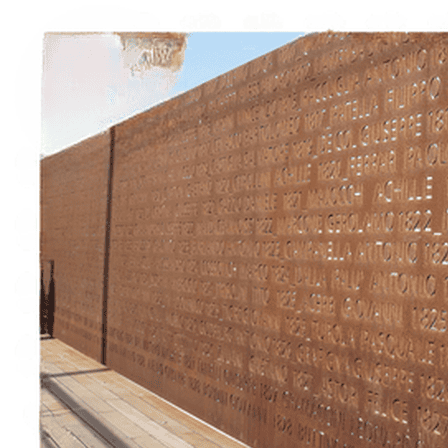
À propos
Contact
Italiano
English
Français
Deutsch
Español
Menu