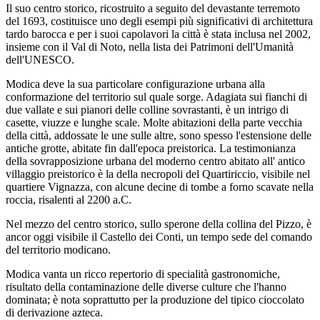
Il suo centro storico, ricostruito a seguito del devastante terremoto
del 1693, costituisce uno degli esempi più significativi di architettura
tardo barocca e per i suoi capolavori la città è stata inclusa nel 2002,
insieme con il Val di Noto, nella lista dei Patrimoni dell'Umanità
dell'UNESCO.
Modica deve la sua particolare configurazione urbana alla
conformazione del territorio sul quale sorge. Adagiata sui fianchi di
due vallate e sui pianori delle colline sovrastanti, è un intrigo di
casette, viuzze e lunghe scale. Molte abitazioni della parte vecchia
della città, addossate le une sulle altre, sono spesso l'estensione delle
antiche grotte, abitate fin dall'epoca preistorica. La testimonianza
della sovrapposizione urbana del moderno centro abitato all' antico
villaggio preistorico è la della necropoli del Quartiriccio, visibile nel
quartiere Vignazza, con alcune decine di tombe a forno scavate nella
roccia, risalenti al 2200 a.C.
Nel mezzo del centro storico, sullo sperone della collina del Pizzo, è
ancor oggi visibile il Castello dei Conti, un tempo sede del comando
del territorio modicano.
Modica vanta un ricco repertorio di specialità gastronomiche,
risultato della contaminazione delle diverse culture che l'hanno
dominata; è nota soprattutto per la produzione del tipico cioccolato
di derivazione azteca.