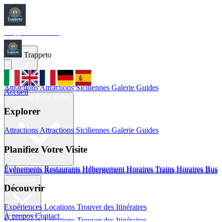
Trappeto
Tourism
Accueil
Explorer
Trappeto
Attractions
Attractions Siciliennes
Galerie
Guides
Accueil
Planifiez Votre Visite
Explorer
Attractions
Attractions Siciliennes
Galerie
Guides
Planifiez Votre Visite
Événements
Restaurants
Hébergement
Horaires Trains
Horaires Bus
Événements
Restaurants
Hébergement
Horaires Trains
Horaires Bus
Découvrir
Découvrir
Expériences
Locations
Trouver des Itinéraires
À propos
Contact
Expériences
Locations
Trouver des Itinéraires