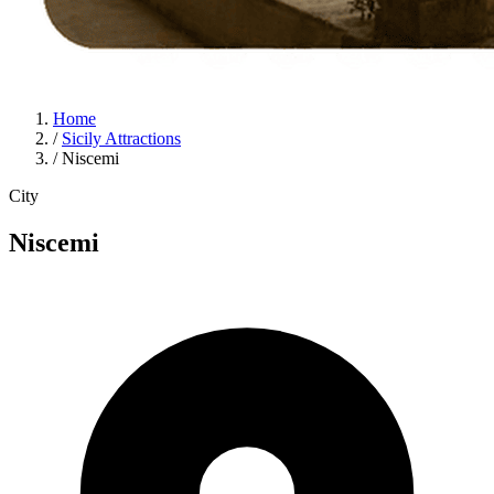
Home
/
Sicily Attractions
/
Niscemi
City
Niscemi