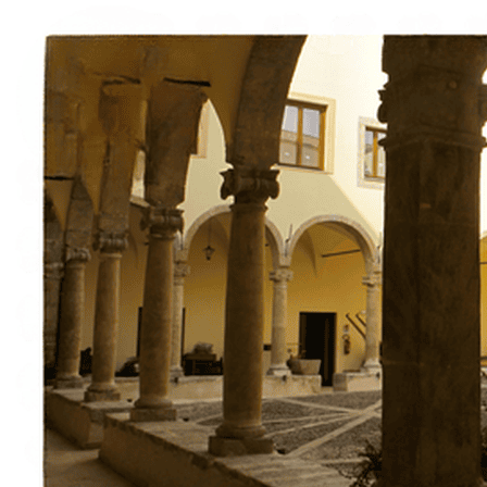
À propos
Contact
Italiano
English
Français
Deutsch
Español
Menu