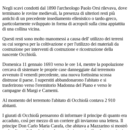
Negli scavi condotti dal 1890 l'archeologo Paolo Orsi rilevava, dove
terminano le rovine medievali, la presenza di ulteriori resti più
antichi di un precedente insediamento ellenistico o tardo-greco,
particolarmente sviluppato in forma di acropoli sulla cima appiattita
di una collina vicina.
Questi resti sono molto manomessi a causa dell' utilizzo dei terreni
su cui sorgeva per la coltivazione e per l'utilizzo dei materiali da
costruzione per interventi di costruzione e ricostruzione della
nascente Occhiolà.
Domenica 11 gennaio 1693 verso le ore 14, mentre la popolazione
cercava di sistemare le proprie case danneggiate dal terremoto
avvenuto il venerdi precedente, una nuova fortissima scossa
distrusse il paese. I superstiti abbandonarono l'abitato e si
trasferirono verso l'eremitorio Madonna del Piano e verso le
campagne di Margi e Camemi.
Al momento del terremoto l'abitato di Occhiolà contava 2 910
abitanti.
I giurati di Occhiolà pensarono di informare il principe di quanto era
accaduto, così per mezzo di un corriere gli inviarono una lettera. Il
principe Don Carlo Maria Carafa, che abitava a Mazzarino si mostrò