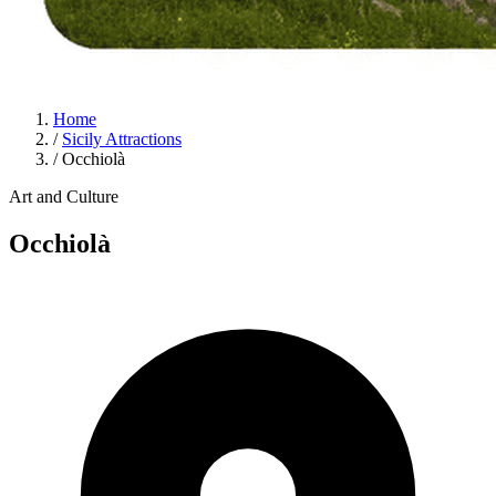
Home
/
Sicily Attractions
/
Occhiolà
Art and Culture
Occhiolà