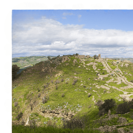
À propos
Contact
Italiano
English
Français
Deutsch
Español
Menu