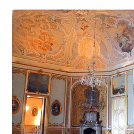
À propos
Contact
Italiano
English
Français
Deutsch
Español
Menu