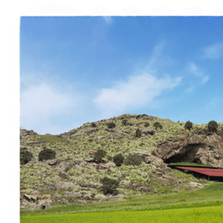
À propos
Contact
Italiano
English
Français
Deutsch
Español
Menu