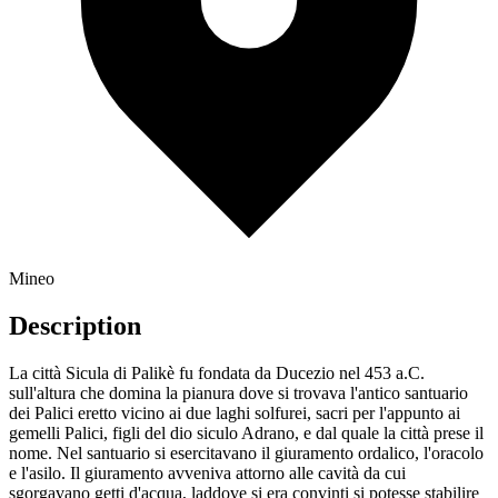
Mineo
Description
La città Sicula di Palikè fu fondata da Ducezio nel 453 a.C.
sull'altura che domina la pianura dove si trovava l'antico santuario
dei Palici eretto vicino ai due laghi solfurei, sacri per l'appunto ai
gemelli Palici, figli del dio siculo Adrano, e dal quale la città prese il
nome. Nel santuario si esercitavano il giuramento ordalico, l'oracolo
e l'asilo. Il giuramento avveniva attorno alle cavità da cui
sgorgavano getti d'acqua, laddove si era convinti si potesse stabilire