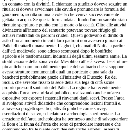
un contatto con la divinità. Il chiamato in giudizio doveva seguire un
rituale: si doveva avvicinare alle cavità e pronunciare la formula del
giuramento, iscritta su una tavoletta che veniva successivamente
gettata in acqua. Se questa forre andata a fondo l'uomo sarebbe stato
ritenuto spergiuro e punito con la morte o la cecità. Oltre alle attività
divinatorie all'interno del santuario potevano trovare rifugio gli
schiavi maltrattati da padroni crudeli. Questi godevano di diritto di
asilo fino al momento in cui i loro padroni non avessero giurato ai
Palici di trattarli umanamente. I laghetti, chiamati di Naftia a partire
dall’età medievale, sono adesso scomparsi dopo le bonifiche
agricole e le trasformazioni industriali degli ultimi sessanta annie. La
stratificazione della zona va dal Mesolitico all' età sveva. Le strutture
più antiche sono probabilmente quelle del santuario che si suppone
avesse strutture monumentali quali un porticato e una sala da
banchetti probabilmente grazie all'iniziativa di Ducezio, Re dei
Siculi, che avrebbe fissato la sede della sua lega di città sicule
proprio presso il santuario del Palici. La regione ha recentemente
acquisito l'area per aprirla al pubblico, realizzando anche un'area
espositiva per esporre i materiali rinvenuti dagli scavi. Presso l’area
si svolgono attività didattiche che comprendono lezioni frontali e,
attraverso progetti specifici, attività pratiche come survey,
esercitazioni di scavo, schedatura e archeologia sperimentale. La
creazione dell’area archeologica ha permesso anche di salvaguardare
la flora e la fauna dell’area che sono di particolare interesse e che
comprendono fra le piante orchidee selvatiche asfodeli, asparagi,