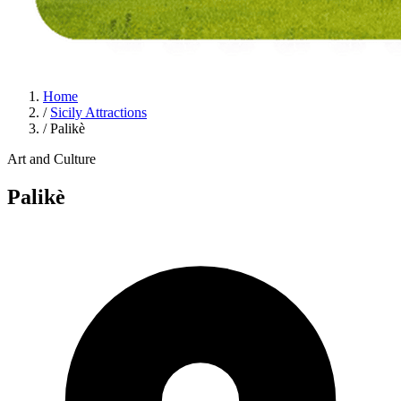
Home
/
Sicily Attractions
/
Palikè
Art and Culture
Palikè