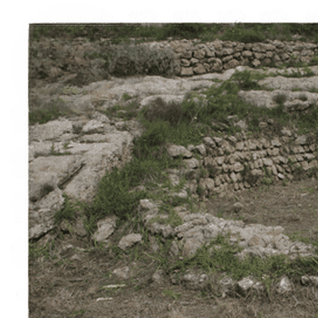
À propos
Contact
Italiano
English
Français
Deutsch
Español
Menu