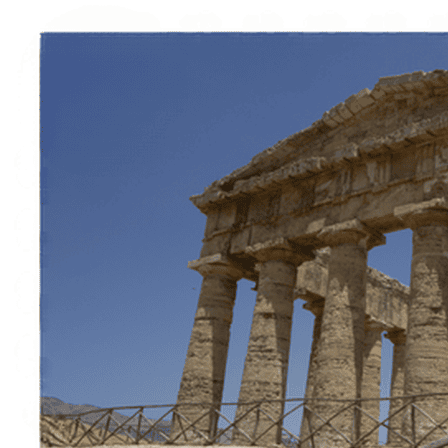
À propos
Contact
Italiano
English
Français
Deutsch
Español
Menu