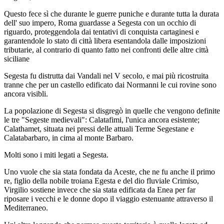
Questo fece sì che durante le guerre puniche e durante tutta la durata
dell' suo impero, Roma guardasse a Segesta con un occhio di
riguardo, proteggendola dai tentativi di conquista cartaginesi e
garantendole lo stato di città libera esentandola dalle imposizioni
tributarie, al contrario di quanto fatto nei confronti delle altre città
siciliane
Segesta fu distrutta dai Vandali nel V secolo, e mai più ricostruita
tranne che per un castello edificato dai Normanni le cui rovine sono
ancora visibli.
La popolazione di Segesta si disgregò in quelle che vengono definite
le tre "Segeste medievali": Calatafimi, l'unica ancora esistente;
Calathamet, situata nei pressi delle attuali Terme Segestane e
Calatabarbaro, in cima al monte Barbaro.
Molti sono i miti legati a Segesta.
Uno vuole che sia stata fondata da Aceste, che ne fu anche il primo
re, figlio della nobile troiana Egesta e del dio fluviale Crimiso,
Virgilio sostiene invece che sia stata edificata da Enea per far
riposare i vecchi e le donne dopo il viaggio estenuante attraverso il
Mediterraneo.