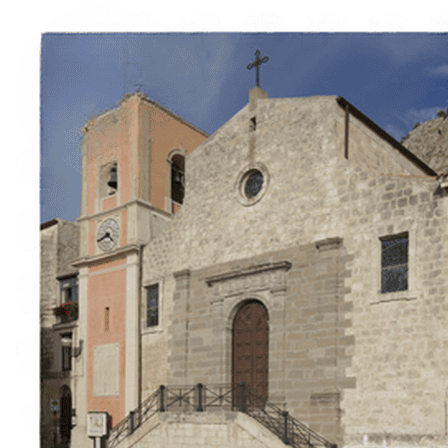
À propos
Contact
Italiano
English
Français
Deutsch
Español
Menu