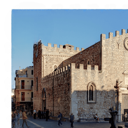
À propos
Contact
Italiano
English
Français
Deutsch
Español
Menu