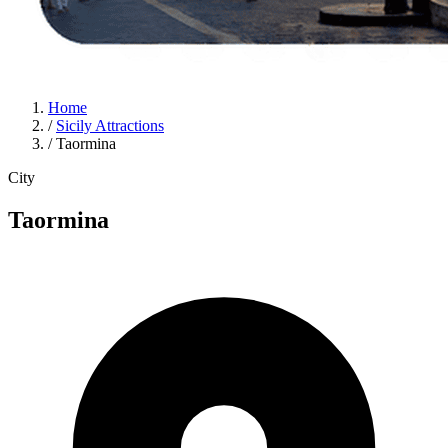
Home
/
Sicily Attractions
/
Taormina
City
Taormina