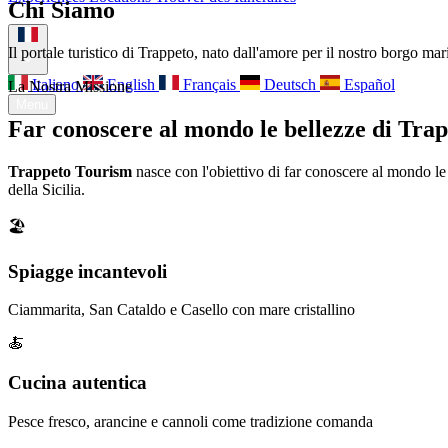
Chi Siamo
À propos
Contact
Il portale turistico di Trappeto, nato dall'amore per il nostro borgo mar
Italiano
English
Français
Deutsch
Español
La Nostra Missione
Menu
Far conoscere al mondo le bellezze di Tra
Trappeto Tourism
nasce con l'obiettivo di far conoscere al mondo le
della Sicilia.
🏖️
Spiagge incantevoli
Ciammarita, San Cataldo e Casello con mare cristallino
🍝
Cucina autentica
Pesce fresco, arancine e cannoli come tradizione comanda