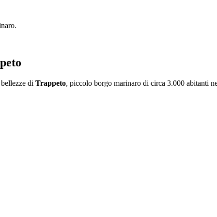
inaro.
ppeto
 bellezze di
Trappeto
, piccolo borgo marinaro di circa 3.000 abitanti n