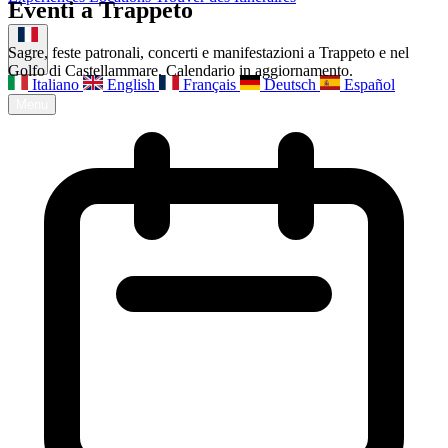
Eventi a Trappeto
À propos
Contact
Sagre, feste patronali, concerti e manifestazioni a Trappeto e nel
Golfo di Castellammare. Calendario in aggiornamento.
Italiano
English
Français
Deutsch
Español
Menu