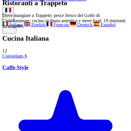
Ristoranti a Trappeto
À propos
Contact
Dove mangiare a Trappeto: pesce fresco del Golfo di
Castellammare, cucina siciliana autentica e street food. 19 ristoranti
Italiano
English
Français
Deutsch
Español
da scoprire.
Menu
Cucina Italiana
12
Consigliato
$
Caffe Style