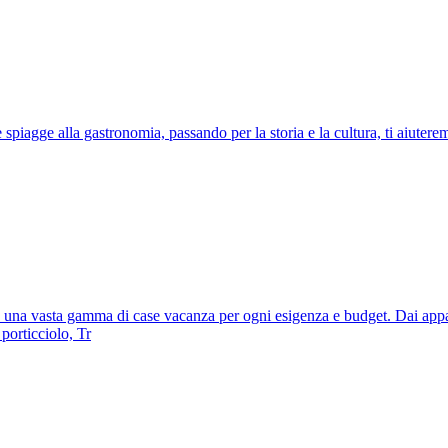
spiagge alla gastronomia, passando per la storia e la cultura, ti aiuterem
re una vasta gamma di case vacanza per ogni esigenza e budget. Dai appar
 porticciolo, Tr