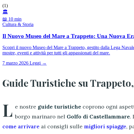
(1)
🏛️
📖 10 min
Cultura & Storia
Il Nuovo Museo del Mare a Trappeto: Una Nuova Era
Scopri il nuovo Museo del Mare a Trappeto, gestito dalla Lega Navale I
mostre, eventi e attività per tutti gli appassionati del mare.
7 marzo 2026
Leggi →
Guide Turistiche su Trappeto, 
L
e nostre
guide turistiche
coprono ogni aspet
borgo marinaro nel
Golfo di Castellammare
.
come arrivare
ai consigli sulle
migliori spiagge
, p