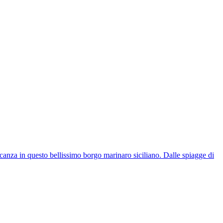
acanza in questo bellissimo borgo marinaro siciliano. Dalle spiagge di