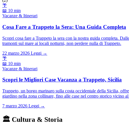
(2)
🌴
📖 10 min
Vacanze & Itinerari
Cosa Fare a Trappeto la Sera: Una Guida Completa
Scopri cosa fare a Trappeto la sera con la nostra guida completa. Dalle 
tramonti sul mare ai locali notturni, non perdere nulla di Trappeto.
22 marzo 2026
Leggi →
🌴
📖 10 min
Vacanze & Itinerari
Scopri le Migliori Case Vacanza a Trappeto, Sicilia
Trappeto, un borgo marinaro sulla costa occidentale della Sicilia, off
giardino nella zona collinare, fino alle case nel centro storico vicino al
7 marzo 2026
Leggi →
🏛️ Cultura & Storia