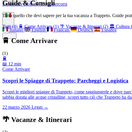
Guide & Consigli
Esperienze
Noleggi
Trova Percorsi
Chi siamo
Contatti
Tutto quello che devi sapere per la tua vacanza a Trappeto. Guide pratic
Tutti (4)
🚆 Come Arrivare (1)
🌴 Vacanze & Itinerari (2)
🏛️ Cultura 
Italiano
English
Français
Deutsch
Español
Menu
🚆 Come Arrivare
(1)
🚆
📖 12 min
Come Arrivare
Scopri le Spiagge di Trappeto: Parcheggi e Logistica
Scopri le migliori spiagge di Trappeto, come raggiungerle e dove parch
sabbia dorata alle acque cristalline, scopri tutto ciò che Trappeto ha da 
22 marzo 2026
Leggi →
🌴 Vacanze & Itinerari