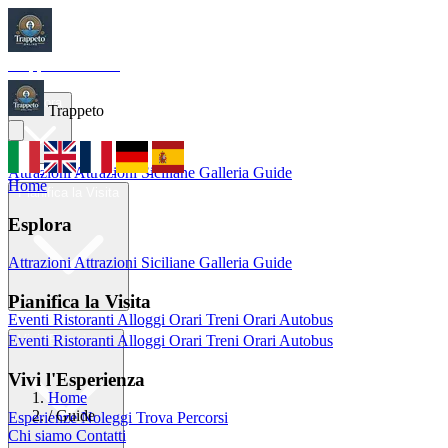
Trappeto
Tourism
Home
Esplora
Trappeto
Attrazioni
Attrazioni Siciliane
Galleria
Guide
Home
Pianifica la Visita
Esplora
Attrazioni
Attrazioni Siciliane
Galleria
Guide
Pianifica la Visita
Eventi
Ristoranti
Alloggi
Orari Treni
Orari Autobus
Eventi
Ristoranti
Alloggi
Orari Treni
Orari Autobus
Vivi l'Esperienza
Vivi l'Esperienza
Home
/
Guide
Esperienze
Noleggi
Trova Percorsi
Chi siamo
Contatti