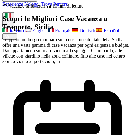
Esperienze
Noleggi
Trova Percorsi
🌴 Vacanze & Itinerari
📖 10 min di lettura
Chi siamo
Contatti
Scopri le Migliori Case Vacanza a
Trappeto, Sicilia
Italiano
English
Français
Deutsch
Español
Menu
Trappeto, un borgo marinaro sulla costa occidentale della Sicilia,
offre una vasta gamma di case vacanza per ogni esigenza e budget.
Dai appartamenti sul mare vicino alla spiaggia Ciammarita, alle
villette con giardino nella zona collinare, fino alle case nel centro
storico vicino al porticciolo, Tr