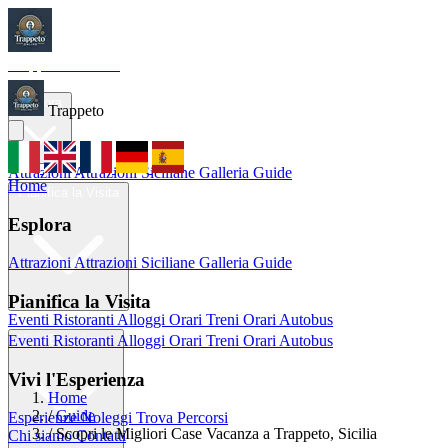
Trappeto
Tourism
Home
Esplora
Trappeto
Attrazioni
Attrazioni Siciliane
Galleria
Guide
Home
Pianifica la Visita
Esplora
Attrazioni
Attrazioni Siciliane
Galleria
Guide
Pianifica la Visita
Eventi
Ristoranti
Alloggi
Orari Treni
Orari Autobus
Eventi
Ristoranti
Alloggi
Orari Treni
Orari Autobus
Vivi l'Esperienza
Vivi l'Esperienza
Home
/
Guide
Esperienze
Noleggi
Trova Percorsi
/
Scopri le Migliori Case Vacanza a Trappeto, Sicilia
Chi siamo
Contatti