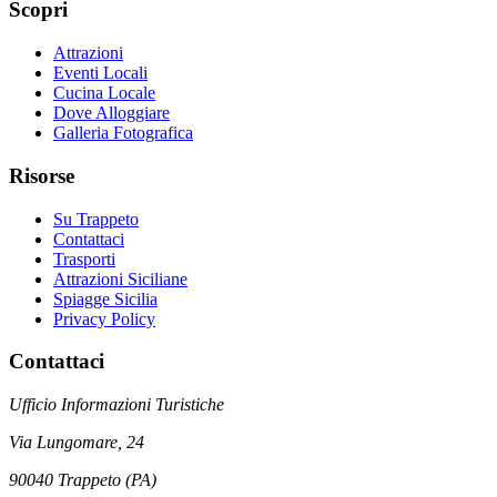
Scopri
Attrazioni
Eventi Locali
Cucina Locale
Dove Alloggiare
Galleria Fotografica
Risorse
Su Trappeto
Contattaci
Trasporti
Attrazioni Siciliane
Spiagge Sicilia
Privacy Policy
Contattaci
Ufficio Informazioni Turistiche
Via Lungomare, 24
90040 Trappeto (PA)