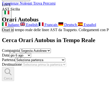
Esperienze
Noleggi
Trova Percorsi
LIVE
Chi siamo
Contatti
AST Sicilia
Orari Autobus
Italiano
English
Français
Deutsch
Español
Menu
Orari in tempo reale delle linee AST da Trappeto. Collegamenti con P
Cerca Orari Autobus in Tempo Reale
Compagnia
Data
Partenza
Destinazione
Cerca