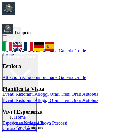
Trappeto
Tourism
Home
Esplora
Trappeto
Attrazioni
Attrazioni Siciliane
Galleria
Guide
Home
Pianifica la Visita
Esplora
Attrazioni
Attrazioni Siciliane
Galleria
Guide
Pianifica la Visita
Eventi
Ristoranti
Alloggi
Orari Treni
Orari Autobus
Eventi
Ristoranti
Alloggi
Orari Treni
Orari Autobus
Vivi l'Esperienza
Vivi l'Esperienza
Home
/
Come Arrivare
Esperienze
Noleggi
Trova Percorsi
/
Orari Autobus
Chi siamo
Contatti