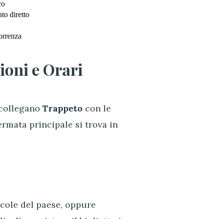
co
to diretto
orrenza
ioni e Orari
 collegano
Trappeto
con le
fermata principale si trova in
dicole del paese, oppure