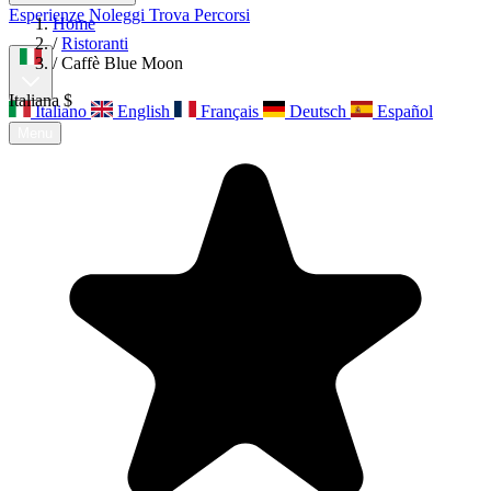
Esperienze
Noleggi
Trova Percorsi
Home
Chi siamo
Contatti
/
Ristoranti
/
Caffè Blue Moon
Italiana
$
Italiano
English
Français
Deutsch
Español
Menu