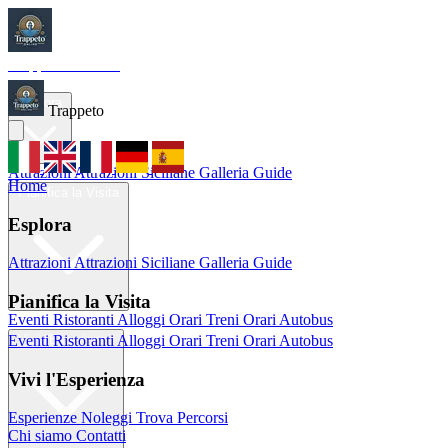
Trappeto
Tourism
Home
Esplora
Trappeto
Attrazioni
Attrazioni Siciliane
Galleria
Guide
Home
Pianifica la Visita
Esplora
Attrazioni
Attrazioni Siciliane
Galleria
Guide
Pianifica la Visita
Eventi
Ristoranti
Alloggi
Orari Treni
Orari Autobus
Eventi
Ristoranti
Alloggi
Orari Treni
Orari Autobus
Vivi l'Esperienza
Vivi l'Esperienza
Esperienze
Noleggi
Trova Percorsi
Chi siamo
Contatti