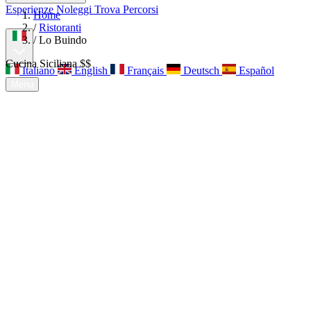
Esperienze
Noleggi
Trova Percorsi
Home
Chi siamo
Contatti
/
Ristoranti
/
Lo Buindo
Cucina Siciliana
$$
Italiano
English
Français
Deutsch
Español
Menu