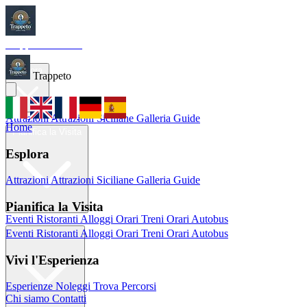
Trappeto
Tourism
Home
Esplora
Trappeto
Attrazioni
Attrazioni Siciliane
Galleria
Guide
Home
Pianifica la Visita
Esplora
Attrazioni
Attrazioni Siciliane
Galleria
Guide
Pianifica la Visita
Eventi
Ristoranti
Alloggi
Orari Treni
Orari Autobus
Eventi
Ristoranti
Alloggi
Orari Treni
Orari Autobus
Vivi l'Esperienza
Vivi l'Esperienza
Esperienze
Noleggi
Trova Percorsi
Chi siamo
Contatti