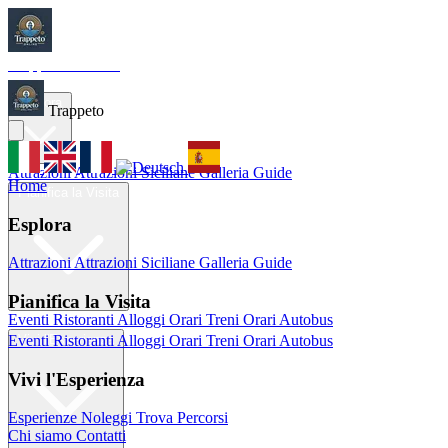
Trappeto
Tourism
Home
Esplora
Trappeto
Attrazioni
Attrazioni Siciliane
Galleria
Guide
Home
Pianifica la Visita
Esplora
Attrazioni
Attrazioni Siciliane
Galleria
Guide
Pianifica la Visita
Eventi
Ristoranti
Alloggi
Orari Treni
Orari Autobus
Eventi
Ristoranti
Alloggi
Orari Treni
Orari Autobus
Vivi l'Esperienza
Vivi l'Esperienza
Esperienze
Noleggi
Trova Percorsi
Chi siamo
Contatti