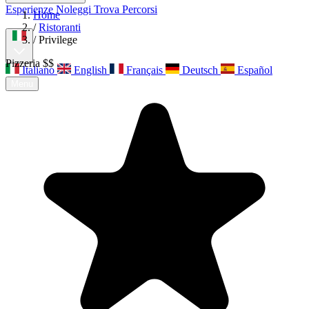
Esperienze
Noleggi
Trova Percorsi
Home
Chi siamo
Contatti
/
Ristoranti
/
Privilege
Pizzeria
$$
Italiano
English
Français
Deutsch
Español
Menu