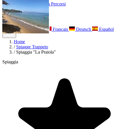
Esperienze
Noleggi
Trova Percorsi
Chi siamo
Contatti
Italiano
English
Français
Deutsch
Español
Menu
Home
/
Spiagge Trappeto
/
Spiaggia "La Praiola"
Spiaggia