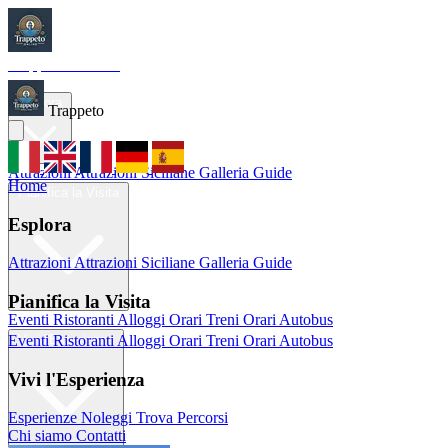
Trappeto
Tourism
Home
Esplora
Trappeto
Attrazioni
Attrazioni Siciliane
Galleria
Guide
Home
Pianifica la Visita
Esplora
Attrazioni
Attrazioni Siciliane
Galleria
Guide
Pianifica la Visita
Eventi
Ristoranti
Alloggi
Orari Treni
Orari Autobus
Eventi
Ristoranti
Alloggi
Orari Treni
Orari Autobus
Vivi l'Esperienza
Vivi l'Esperienza
Esperienze
Noleggi
Trova Percorsi
Chi siamo
Contatti