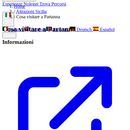
Esperienze
Noleggi
Trova Percorsi
Home
Chi siamo
Contatti
/
Attrazioni Sicilia
/
Cosa visitare a Partanna
Cosa visitare a Partanna
Italiano
English
Français
Deutsch
Español
Menu
Informazioni