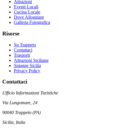
Attrazioni
Eventi Locali
Cucina Locale
Dove Alloggiare
Galleria Fotografica
Risorse
Su Trappeto
Contattaci
Trasporti
Attrazioni Siciliane
Spiagge Sicilia
Privacy Policy
Contattaci
Ufficio Informazioni Turistiche
Via Lungomare, 24
90040 Trappeto (PA)
Sicilia, Italia