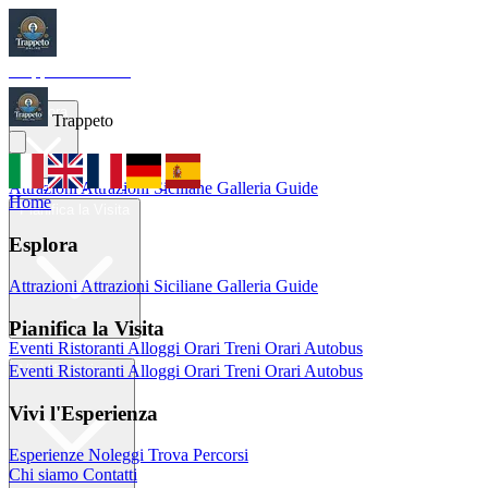
Trappeto
Tourism
Home
Esplora
Trappeto
Attrazioni
Attrazioni Siciliane
Galleria
Guide
Home
Pianifica la Visita
Esplora
Attrazioni
Attrazioni Siciliane
Galleria
Guide
Pianifica la Visita
Eventi
Ristoranti
Alloggi
Orari Treni
Orari Autobus
Eventi
Ristoranti
Alloggi
Orari Treni
Orari Autobus
Vivi l'Esperienza
Vivi l'Esperienza
Esperienze
Noleggi
Trova Percorsi
Chi siamo
Contatti