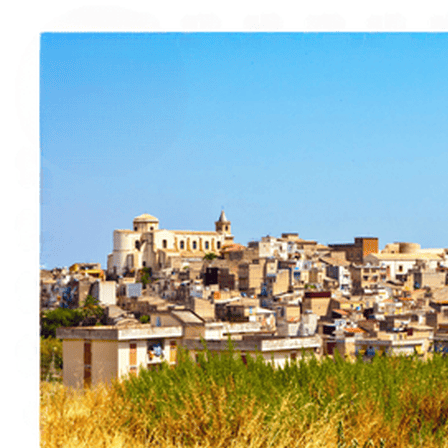
Esperienze
Noleggi
Trova Percorsi
Chi siamo
Contatti
Italiano
English
Français
Deutsch
Español
Menu