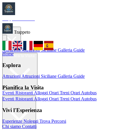
Trappeto
Tourism
Home
Esplora
Trappeto
Attrazioni
Attrazioni Siciliane
Galleria
Guide
Home
Pianifica la Visita
Esplora
Attrazioni
Attrazioni Siciliane
Galleria
Guide
Pianifica la Visita
Eventi
Ristoranti
Alloggi
Orari Treni
Orari Autobus
Eventi
Ristoranti
Alloggi
Orari Treni
Orari Autobus
Vivi l'Esperienza
Vivi l'Esperienza
Esperienze
Noleggi
Trova Percorsi
Chi siamo
Contatti