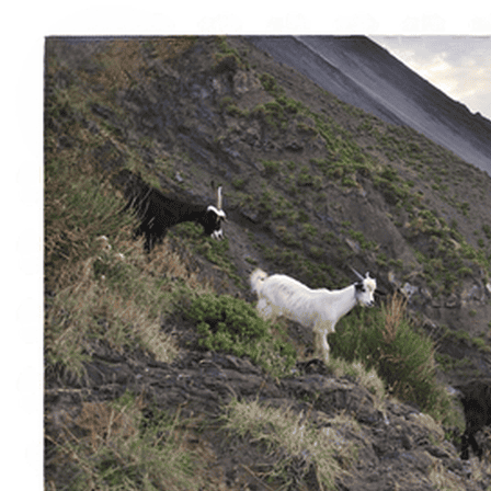
Esperienze
Noleggi
Trova Percorsi
Chi siamo
Contatti
Italiano
English
Français
Deutsch
Español
Menu