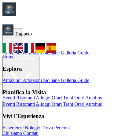
Trappeto
Tourism
Home
Esplora
Trappeto
Attrazioni
Attrazioni Siciliane
Galleria
Guide
Home
Pianifica la Visita
Esplora
Attrazioni
Attrazioni Siciliane
Galleria
Guide
Pianifica la Visita
Eventi
Ristoranti
Alloggi
Orari Treni
Orari Autobus
Eventi
Ristoranti
Alloggi
Orari Treni
Orari Autobus
Vivi l'Esperienza
Vivi l'Esperienza
Esperienze
Noleggi
Trova Percorsi
Chi siamo
Contatti