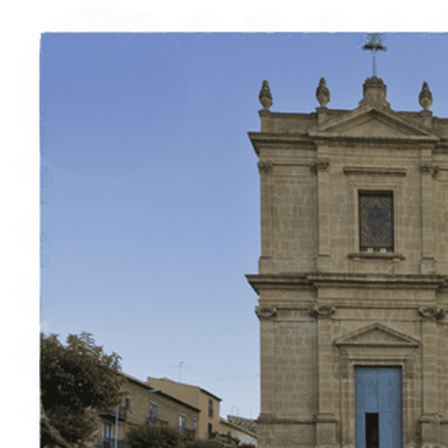
Esperienze
Noleggi
Trova Percorsi
Chi siamo
Contatti
Italiano
English
Français
Deutsch
Español
Menu