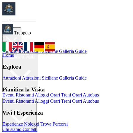
Trappeto
Tourism
Home
Esplora
Trappeto
Attrazioni
Attrazioni Siciliane
Galleria
Guide
Home
Pianifica la Visita
Esplora
Attrazioni
Attrazioni Siciliane
Galleria
Guide
Pianifica la Visita
Eventi
Ristoranti
Alloggi
Orari Treni
Orari Autobus
Eventi
Ristoranti
Alloggi
Orari Treni
Orari Autobus
Vivi l'Esperienza
Vivi l'Esperienza
Esperienze
Noleggi
Trova Percorsi
Chi siamo
Contatti