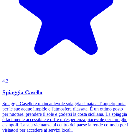
4.2
Spiaggia Casello
Spiaggia Casello è un'incantevole spiaggia situata a Trappeto, nota
per le sue acque limpide e l'atmosfera rilassata. È un ottimo posto
per nuotare, prendere il sole e godersi la costa siciliana. La spiaggia
è facilmente accessibile e offre un'esperienza piacevole per famiglie
e singoli. La sua vicinanza al centro del paese la rende comoda per i
visitatori per accedere ai servizi locali.