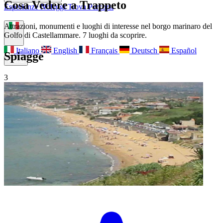
Cosa Vedere a Trappeto
Esperienze
Noleggi
Trova Percorsi
Chi siamo
Contatti
Attrazioni, monumenti e luoghi di interesse nel borgo marinaro del
Golfo di Castellammare. 7 luoghi da scoprire.
Italiano
English
Français
Deutsch
Español
Spiagge
Menu
3