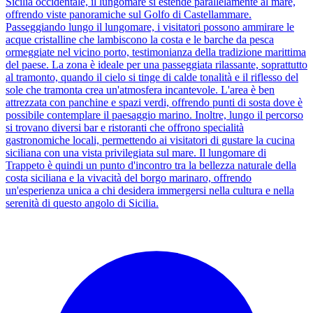
Sicilia occidentale, il lungomare si estende parallelamente al mare,
offrendo viste panoramiche sul Golfo di Castellammare.
Passeggiando lungo il lungomare, i visitatori possono ammirare le
acque cristalline che lambiscono la costa e le barche da pesca
ormeggiate nel vicino porto, testimonianza della tradizione marittima
del paese. La zona è ideale per una passeggiata rilassante, soprattutto
al tramonto, quando il cielo si tinge di calde tonalità e il riflesso del
sole che tramonta crea un'atmosfera incantevole. L'area è ben
attrezzata con panchine e spazi verdi, offrendo punti di sosta dove è
possibile contemplare il paesaggio marino. Inoltre, lungo il percorso
si trovano diversi bar e ristoranti che offrono specialità
gastronomiche locali, permettendo ai visitatori di gustare la cucina
siciliana con una vista privilegiata sul mare. Il lungomare di
Trappeto è quindi un punto d'incontro tra la bellezza naturale della
costa siciliana e la vivacità del borgo marinaro, offrendo
un'esperienza unica a chi desidera immergersi nella cultura e nella
serenità di questo angolo di Sicilia.