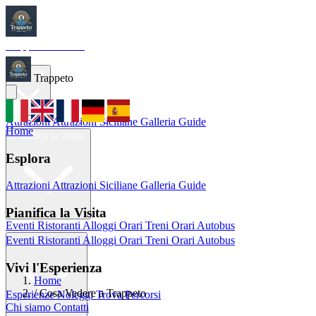
Trappeto
Tourism
Home
Esplora
Trappeto
Attrazioni
Attrazioni Siciliane
Galleria
Guide
Home
Pianifica la Visita
Esplora
Attrazioni
Attrazioni Siciliane
Galleria
Guide
Pianifica la Visita
Eventi
Ristoranti
Alloggi
Orari Treni
Orari Autobus
Eventi
Ristoranti
Alloggi
Orari Treni
Orari Autobus
Vivi l'Esperienza
Vivi l'Esperienza
Home
/
Cosa Vedere a Trappeto
Esperienze
Noleggi
Trova Percorsi
Chi siamo
Contatti