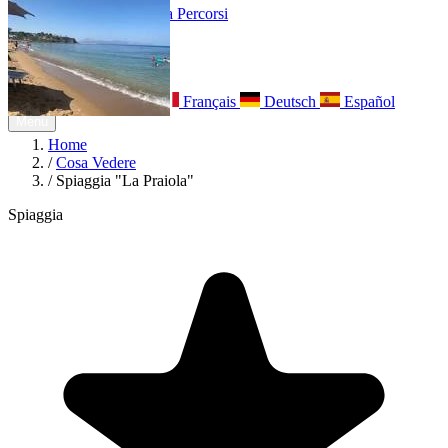
Esperienze
Noleggi
Trova Percorsi
Chi siamo
Contatti
Italiano
English
Français
Deutsch
Español
Menu
Home
/
Cosa Vedere
/
Spiaggia "La Praiola"
Spiaggia