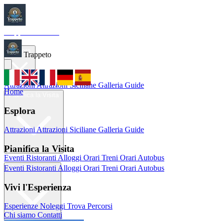
Trappeto
Tourism
Home
Esplora
Trappeto
Attrazioni
Attrazioni Siciliane
Galleria
Guide
Home
Pianifica la Visita
Esplora
Attrazioni
Attrazioni Siciliane
Galleria
Guide
Pianifica la Visita
Eventi
Ristoranti
Alloggi
Orari Treni
Orari Autobus
Eventi
Ristoranti
Alloggi
Orari Treni
Orari Autobus
Vivi l'Esperienza
Vivi l'Esperienza
Esperienze
Noleggi
Trova Percorsi
Chi siamo
Contatti