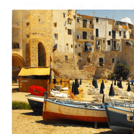
Italiano
English
Français
Deutsch
Español
Menu