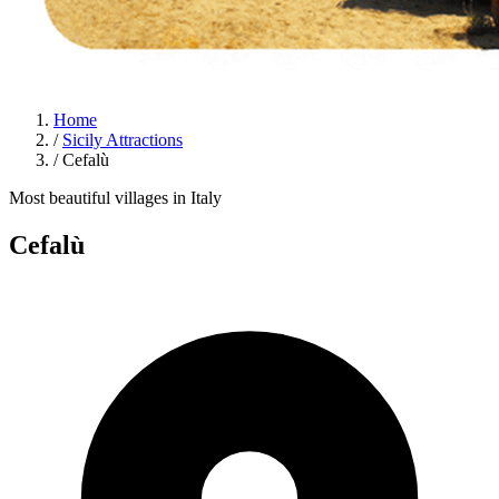
Home
/
Sicily Attractions
/
Cefalù
Most beautiful villages in Italy
Cefalù