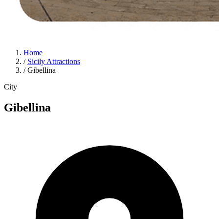
Home
/
Sicily Attractions
/
Gibellina
City
Gibellina