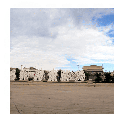
Italiano
English
Français
Deutsch
Español
Menu